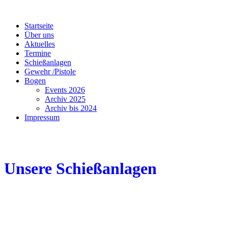
Startseite
Über uns
Aktuelles
Termine
Schießanlagen
Gewehr /Pistole
Bogen
Events 2026
Archiv 2025
Archiv bis 2024
Impressum
Sportschützen Niederwetz e.V.
Ihr Verein für Schießsport in Schöffengrund
Unsere Schießanlagen